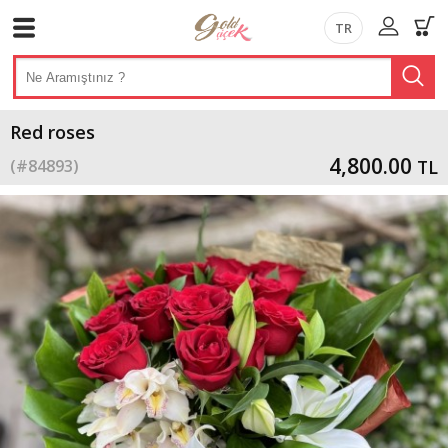
TR
Red roses
4,800.00
(#
84893
)
TL