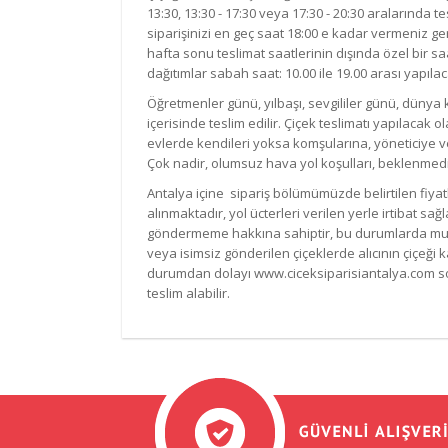
13:30, 13:30 - 17:30 veya 17:30 - 20:30 aralarında tes
siparişinizi en geç saat 18:00 e kadar vermeniz ger
hafta sonu teslimat saatlerinin dışında özel bir sa
dağıtımlar sabah saat: 10.00 ile 19.00 arası yapılaca
Öğretmenler günü, yılbaşı, sevgililer günü, dünya
içerisinde teslim edilir. Çiçek teslimatı yapılaca
evlerde kendileri yoksa komşularına, yöneticiye v
Çok nadir, olumsuz hava yol koşulları, beklenmedi
Antalya içine sipariş bölümümüzde belirtilen fiyat
alınmaktadır, yol ücterleri verilen yerle irtibat s
göndermeme hakkına sahiptir, bu durumlarda mutlaka 
veya isimsiz gönderilen çiçeklerde alıcının çiçeğ
durumdan dolayı www.ciceksiparisiantalya.com soru
teslim alabilir.