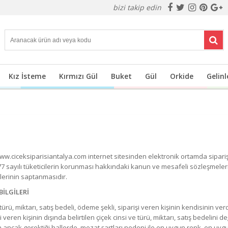
bizi takip edin
Kız İsteme
Kırmızı Gül
Buket
Gül
Orkide
Gelinl
w.ciceksiparisiantalya.com internet sitesinden elektronik ortamda siparişini 
ak 4077 sayılı tüketicilerin korunması hakkındaki kanun ve mesafeli sözleşme
lerinin saptanmasıdır.
BİLGİLERİ
rü, miktarı, satış bedeli, ödeme şekli, siparişi veren kişinin kendisinin ver
şi veren kişinin dışında belirtilen çiçek cinsi ve türü, miktarı, satış bedeli
ak gerektiği hallerde, mezat şartları nedeni ile en uygun renk, en uygun çi