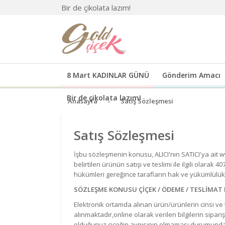
Bir de çikolata lazım!
8 Mart KADINLAR GÜNÜ
Gönderim Amacı
Bir de çikolata lazım!
Anasayfa
Satış Sözleşmesi
Satış Sözleşmesi
İşbu sözleşmenin konusu, ALICI'nın SATICI'ya ait ww
belirtilen ürünün satışı ve teslimi ile ilgili olar
hükümleri gereğince tarafların hak ve yükümlülük
SÖZLEŞME KONUSU ÇİÇEK / ÖDEME / TESLİMAT 
Elektronik ortamda alınan ürün/ürünlerin cinsi ve tü
alınmaktadır,online olarak verilen bilgilerin sipari
olduğunuz çiçeğin aynısının olmaması durumunda anc