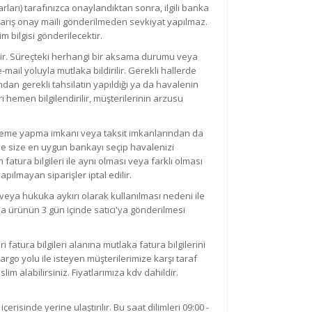
rları) tarafınızca onaylandıktan sonra, ilgili banka
ipariş onay maili gönderilmeden sevkiyat yapılmaz.
 bilgisi gönderilecektir.
idir. Süreçteki herhangi bir aksama durumu veya
il yoluyla mutlaka bildirilir. Gerekli hallerde
ından gerekli tahsilatın yapıldığı ya da havalenin
i hemen bilgilendirilir, müşterilerinin arzusu
 ödeme yapma imkanı veya taksit imkanlarından da
ede size en uygun bankayı seçip havalenizi
atura bilgileri ile aynı olması veya farklı olması
pılmayan siparişler iptal edilir.
 veya hukuka aykırı olarak kullanılması nedeni ile
la ürünün 3 gün içinde satıcı'ya gönderilmesi
i fatura bilgileri alanına mutlaka fatura bilgilerini
rgo yolu ile isteyen müşterilerimize karşı taraf
lim alabilirsiniz. Fiyatlarımıza kdv dahildir.
erisinde yerine ulaştırılır. Bu saat dilimleri 09:00 -