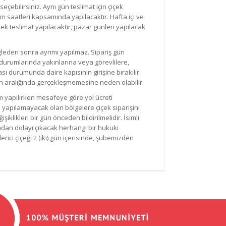
 seçebilirsiniz. Aynı gün teslimat için çiçek
im saatleri kapsamında yapılacaktır. Hafta içi ve
rek teslimat yapılacaktır, pazar günleri yapılacak
ğleden sonra ayrımı yapılmaz. Sipariş gün
 durumlarında yakınlarına veya görevlilere,
 durumunda daire kapısının girişine bırakılır.
man aralığında gerçekleşmemesine neden olabilir.
ım yapılırken mesafeye göre yol ücreti
mı yapılamayacak olan bölgelere çiçek siparişini
klikleri bir gün önceden bildirilmelidir. İsimli
ndan dolayı çıkacak herhangi bir hukuki
ci çiçeği 2 (iki) gün içerisinde, şubemizden