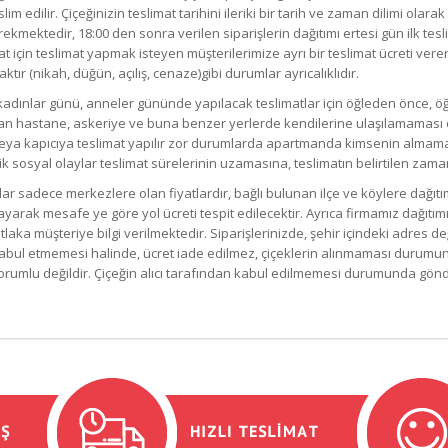
lim edilir. Çiçeğinizin teslimat tarihini ileriki bir tarih ve zaman dilimi olarak
ekmektedir, 18:00 den sonra verilen siparişlerin dağıtımı ertesi gün ilk tesl
at için teslimat yapmak isteyen müşterilerimize ayrı bir teslimat ücreti vere
ktır (nikah, düğün, açılış, cenaze)gibi durumlar ayrıcalıklıdır.
 kadınlar günü, anneler gününde yapılacak teslimatlar için öğleden önce, ö
k olan hastane, askeriye ve buna benzer yerlerde kendilerine ulaşılamaması
eya kapıcıya teslimat yapılır zor durumlarda apartmanda kimsenin almaması
k sosyal olaylar teslimat sürelerinin uzamasına, teslimatın belirtilen za
lar sadece merkezlere olan fiyatlardır, bağlı bulunan ilçe ve köylere dağıt
ağlayarak mesafe ye göre yol ücreti tespit edilecektir. Ayrıca firmamız dağıtı
müşteriye bilgi verilmektedir. Siparişlerinizde, şehir içindeki adres değişi
i kabul etmemesi halinde, ücret iade edilmez, çiçeklerin alınmaması durumu
mlu değildir. Çiçeğin alıcı tarafından kabul edilmemesi durumunda gönderi