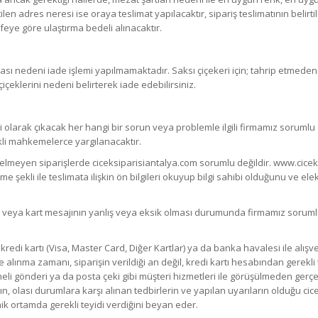
rtilen adres neresi ise oraya teslimat yapılacaktır, sipariş teslimatının be
feye göre ulaştırma bedeli alınacaktır.
ası nedeni iade işlemi yapılmamaktadır. Saksı çiçekeri için; tahrip etmeden
çiçeklerini nedeni belirterek iade edebilirsiniz.
gili olarak çıkacak her hangi bir sorun veya problemle ilgili firmamız sorum
rekli mahkemelerce yargılanacaktır.
meyen siparişlerde ciceksiparisiantalya.com sorumlu değildir. www.cicek
me şekli ile teslimata ilişkin ön bilgileri okuyup bilgi sahibi olduğunu ve el
es veya kart mesajının yanlış veya eksik olması durumunda firmamız sorumlu
edi kartı (Visa, Master Card, Diğer Kartlar) ya da banka havalesi ile alışveri
eme alınma zamanı, siparişin verildiği an değil, kredi kartı hesabından gerekli
meli gönderi ya da posta çeki gibi müşteri hizmetleri ile görüşülmeden gerç
ının, olası durumlara karşı alınan tedbirlerin ve yapılan uyarıların olduğu
nik ortamda gerekli teyidi verdiğini beyan eder.