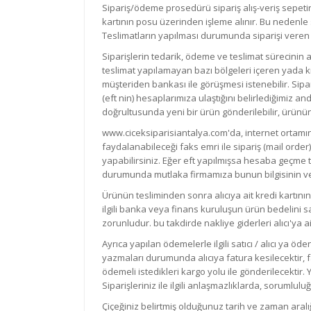
Sipariş/ödeme prosedürü sipariş alış-veriş sepetine
kartının posu üzerinden işleme alınır. Bu nedenle 
Teslimatların yapılması durumunda siparişi veren 
Siparişlerin tedarik, ödeme ve teslimat sürecini
teslimat yapılamayan bazı bölgeleri içeren yada k
müşteriden bankası ile görüşmesi istenebilir. Sipar
(eft nin) hesaplarımıza ulaştığını belirlediğimiz an
doğrultusunda yeni bir ürün gönderilebilir, ürünün 
www.ciceksiparisiantalya.com'da, internet ortamı
faydalanabileceği faks emri ile sipariş (mail orde
yapabilirsiniz. Eğer eft yapılmışsa hesaba geçme ta
durumunda mutlaka firmamıza bunun bilgisinin veril
Ürünün tesliminden sonra alıcıya ait kredi kartını
ilgili banka veya finans kuruluşun ürün bedelini s
zorunludur. bu takdirde nakliye giderleri alıcı'ya ai
Ayrıca yapılan ödemelerle ilgili satıcı / alıcı ya öd
yazmaları durumunda alıcıya fatura kesilecektir, f
ödemeli istedikleri kargo yolu ile gönderilecektir. Y
Siparişleriniz ile ilgili anlaşmazlıklarda, sorumlul
Çiçeğiniz belirtmiş olduğunuz tarih ve zaman aralığın