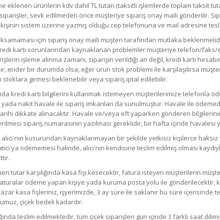
 eklenen ürünlerin kdv dahil TL tutarı (taksitli işlemlerde toplam taksit tuta
siparişler, sevk edilmeden önce müşteriye sipariş onay maili gönderilir. S
kişinin sistem üzerine yazmış olduğu cep telefonuna ve mail adresine teslim
n aksamaması için sipariş onay maili müşteri tarafından mutlaka beklenmel
redi kartı sorunlarından kaynaklanan problemler müşteriye telefon/faks/e-ma
işlerin işleme alınma zamanı, siparişin verildiği an değil, kredi kartı hesab
dır, ender bir durumda olsa, eğer ürün stok problemi ile karşılaşılırsa müşter
stoklara girmesi beklenebilir veya sipariş iptal edilebilir.
nda kredi kartı bilgilerini kullanmak istemeyen müşterilerimize telefonla
r) yada nakit havale ile sipariş imkanları da sunulmuştur. Havale ile ödem
rihi dikkate alınacaktır. Havale ve/veya eft yaparken gönderen bilgilerinin f
mesi sipariş numarasının yazılması gereklidir, bir hafta içinde havalesi ya
n alıcı'nın kusurundan kaynaklanmayan bir şekilde yetkisiz kişilerce haksız
atıcı'ya ödememesi halinde, alıcı'nın kendisine teslim edilmiş olması kaydıy
ttir.
enen tutar karşılığında kasa fişi kesecektir, fatura isteyen müşterilerin müşter
aturalar ödeme yapan kişiye yada kuruma posta yolu ile gönderilecektir, ka
azar kasa fişleriniz, işyerimizde, 3 ay süre ile saklanır bu süre içerisinde tes
uğumuz, çiçek bedeli kadardır.
da teslim edilmektedir, tüm çiçek siparişleri gün içinde 3 farklı saat dilimi iç