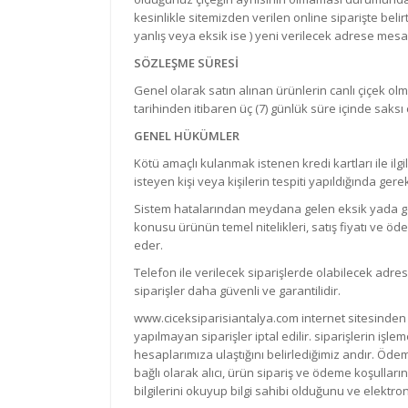
kesinlikle sitemizden verilen online siparişte beli
yanlış veya eksik ise ) yeni verilecek adrese mesa
SÖZLEŞME SÜRESİ
Genel olarak satın alınan ürünlerin canlı çiçek olm
tarihinden itibaren üç (7) günlük süre içinde saksı 
GENEL HÜKÜMLER
Kötü amaçlı kulanmak istenen kredi kartları ile il
isteyen kişi veya kişilerin tespiti yapıldığında ge
Sistem hatalarından meydana gelen eksik yada gel
konusu ürünün temel nitelikleri, satış fiyatı ve öde
eder.
Telefon ile verilecek siparişlerde olabilecek adr
siparişler daha güvenli ve garantilidir.
www.ciceksiparisiantalya.com internet sitesinden kr
yapılmayan siparişler iptal edilir. siparişlerin işl
hesaplarımıza ulaştığını belirlediğimiz andır. Öde
bağlı olarak alıcı, ürün sipariş ve ödeme koşullar
bilgilerini okuyup bilgi sahibi olduğunu ve elektro