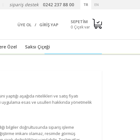
sipariş destek
0242 237 88 00
TR
EN
SEPETİM
ÜYE OL
/
GİRİŞ YAP
0
ere Özel
Saksı Çiçeği
yaptığı aşağıda nitelikleri ve satış fiyatı
leri uygulama esas ve usulleri hakkında yönetmelik
diği bilgiler doğrultusunda sipariş işleme
ni değiştirme imkanı olamaz, resimde görmüş
çek değişiklikleri yapılabilir. Teslimatlar